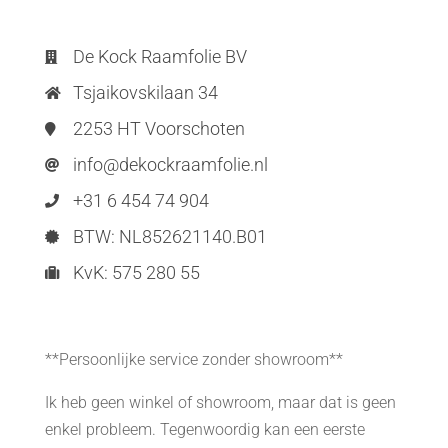
De Kock Raamfolie BV

Tsjaikovskilaan 34

2253 HT Voorschoten

info@dekockraamfolie.nl

+31 6 454 74 904

BTW: NL852621140.B01

KvK: 575 280 55

**Persoonlijke service zonder showroom**
Ik heb geen winkel of showroom, maar dat is geen
enkel probleem. Tegenwoordig kan een eerste