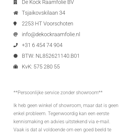
De Kock Raamfolie BV

Tsjaikovskilaan 34

2253 HT Voorschoten

info@dekockraamfolie.nl

+31 6 454 74 904

BTW: NL852621140.B01

KvK: 575 280 55

**Persoonlijke service zonder showroom**
Ik heb geen winkel of showroom, maar dat is geen
enkel probleem. Tegenwoordig kan een eerste
kennismaking en advies uitstekend via e-mail.
Vaak is dat al voldoende om een goed beeld te